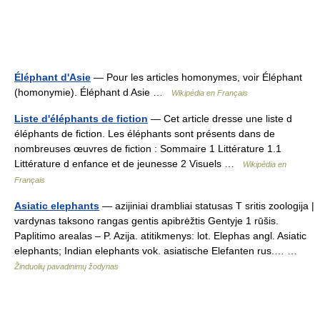
Éléphant d'Asie
— Pour les articles homonymes, voir Éléphant
(homonymie). Éléphant d Asie …
Wikipédia en Français
Liste d'éléphants de fiction
— Cet article dresse une liste d
éléphants de fiction. Les éléphants sont présents dans de
nombreuses œuvres de fiction : Sommaire 1 Littérature 1.1
Littérature d enfance et de jeunesse 2 Visuels …
Wikipédia en
Français
Asiatic elephants
— azijiniai drambliai statusas T sritis zoologija |
vardynas taksono rangas gentis apibrėžtis Gentyje 1 rūšis.
Paplitimo arealas – P. Azija. atitikmenys: lot. Elephas angl. Asiatic
elephants; Indian elephants vok. asiatische Elefanten rus.… …
Žinduolių pavadinimų žodynas