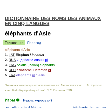
DICTIONNAIRE DES NOMS DES ANIMAUX
EN CINQ LANGUES
éléphants d'Asie
Толкование
Перевод
éléphants d'Asie
1.
LAT
Elephas
Linnaeus
2.
RUS
индийские слоны
pl
3.
ENG
Asiatic [Indian] elephants
4.
DEU
asiatische Elefanten
pl
5.
FRA
éléphants
pl
d'Asie
Пятиязычный словарь названий животных. Млекопитающие. — М.: Русский
язык
.
Под общей редакцией акад. В. Е. Соколова
.
1984
.
Игры ⚽
Нужна курсовая?
éléphants d'Afrique
éléphants de mer