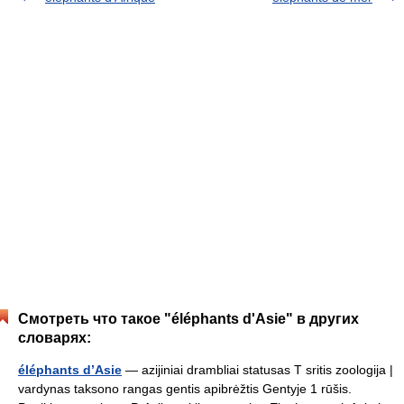
Смотреть что такое "éléphants d'Asie" в других
словарях:
éléphants d’Asie
— azijiniai drambliai statusas T sritis zoologija |
vardynas taksono rangas gentis apibrėžtis Gentyje 1 rūšis.