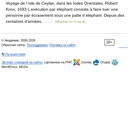
Voyage de l Isle de Ceylan, dans les Indes Orientales, Robert
Knox, 1693 L exécution par éléphant consiste à faire tuer une
personne par écrasement sous une patte d éléphant. Depuis des
centaines d’années,… …
Wikipédia en Français
© Академик, 2000-2026
18+
Обратная связь:
Техподдержка
,
Реклама на сайте
👣 Путешествия
Экспорт словарей на сайты
, сделанные на PHP,
Joomla,
Drupal,
WordPress, MODx.