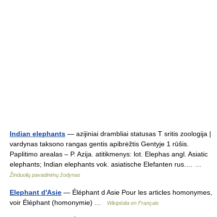
Indian elephants
— azijiniai drambliai statusas T sritis zoologija |
vardynas taksono rangas gentis apibrėžtis Gentyje 1 rūšis.
Paplitimo arealas – P. Azija. atitikmenys: lot. Elephas angl. Asiatic
elephants; Indian elephants vok. asiatische Elefanten rus.… …
Žinduolių pavadinimų žodynas
Elephant d'Asie
— Éléphant d Asie Pour les articles homonymes,
voir Éléphant (homonymie) …
Wikipédia en Français